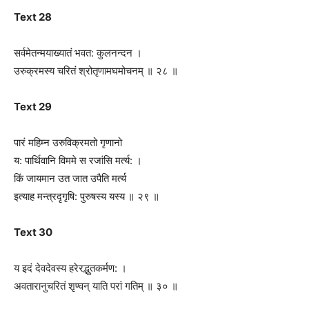
Text 28
सर्वमेतन्मयाख्यातं भवत: कुलनन्दन ।
उरुक्रमस्य चरितं श्रोतृणामघमोचनम् ॥ २८ ॥
Text 29
पारं महिम्न उरुविक्रमतो गृणानो
य: पार्थिवानि विममे स रजांसि मर्त्य: ।
किं जायमान उत जात उपैति मर्त्य
इत्याह मन्त्रद‍ृगृषि: पुरुषस्य यस्य ॥ २९ ॥
Text 30
य इदं देवदेवस्य हरेरद्भ‍ुतकर्मण: ।
अवतारानुचरितं श‍ृण्वन् याति परां गतिम् ॥ ३० ॥