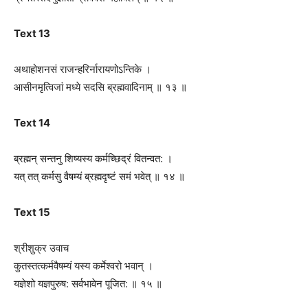
Text 13
अथाहोशनसं राजन्हरिर्नारायणोऽन्तिके ।
आसीनमृत्विजां मध्ये सदसि ब्रह्मवादिनाम् ॥ १३ ॥
Text 14
ब्रह्मन् सन्तनु शिष्यस्य कर्मच्छिद्रं वितन्वत: ।
यत् तत् कर्मसु वैषम्यं ब्रह्मद‍ृष्टं समं भवेत् ॥ १४ ॥
Text 15
श्रीशुक्र उवाच
कुतस्तत्कर्मवैषम्यं यस्य कर्मेश्वरो भवान् ।
यज्ञेशो यज्ञपुरुष: सर्वभावेन पूजित: ॥ १५ ॥