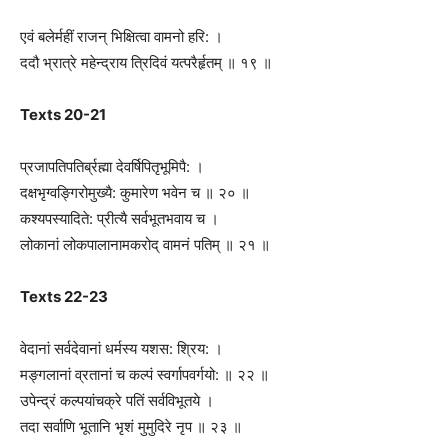
एवं बलेर्महीं राजन् भिक्षित्वा वामनो हरि: ।
ददौ भ्रात्रे महेन्द्राय त्रिदिवं यत्परैर्हृतम् ॥ १९ ॥
Texts 20-21
प्रजापतिपतिर्ब्रह्मा देवर्षिपितृभूमिपै: ।
दक्षभृग्वङ्गिरोमुख्यै: कुमारेण भवेन च ॥ २० ॥
कश्यपस्यादिते: प्रीत्यै सर्वभूतभवाय च ।
लोकानां लोकपालानामकरोद् वामनं पतिम् ॥ २१ ॥
Texts 22-23
वेदानां सर्वदेवानां धर्मस्य यशस: श्रिय: ।
मङ्गलानां व्रतानां च कल्पं स्वर्गापवर्गयो: ॥ २२ ॥
उपेन्द्रं कल्पयांचक्रे पतिं सर्वविभूतये ।
तदा सर्वाणि भूतानि भृशं मुमुदिरे नृप ॥ २३ ॥