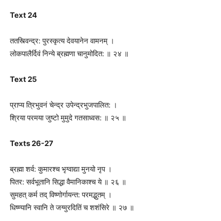
Text 24
ततस्त्विन्द्र: पुरस्कृत्य देवयानेन वामनम् ।
लोकपालैर्दिवं निन्ये ब्रह्मणा चानुमोदित: ॥ २४ ॥
Text 25
प्राप्य त्रिभुवनं चेन्द्र उपेन्द्रभुजपालित: ।
श्रिया परमया जुष्टो मुमुदे गतसाध्वस: ॥ २५ ॥
Texts 26-27
ब्रह्मा शर्व: कुमारश्च भृग्वाद्या मुनयो नृप ।
पितर: सर्वभूतानि सिद्धा वैमानिकाश्च ये ॥ २६ ॥
सुमहत् कर्म तद् विष्णोर्गायन्त: परमद्भ‍ुतम् ।
धिष्ण्यानि स्वानि ते जग्मुरदितिं च शशंसिरे ॥ २७ ॥