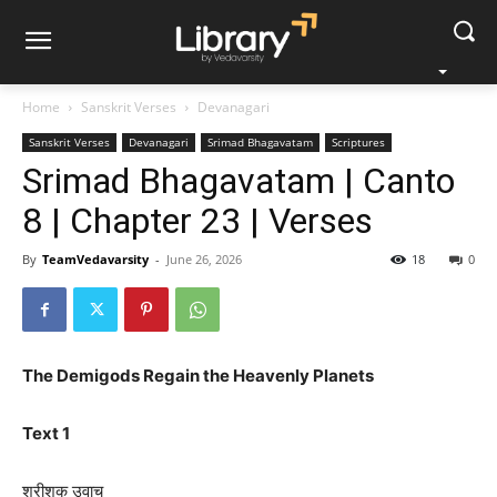
Home
Sanskrit Verses
Devanagari
Sanskrit Verses
Devanagari
Srimad Bhagavatam
Scriptures
Srimad Bhagavatam | Canto
8 | Chapter 23 | Verses
By
TeamVedavarsity
-
June 26, 2026
18
0
The Demigods Regain the Heavenly Planets
Text 1
श्रीशुक उवाच