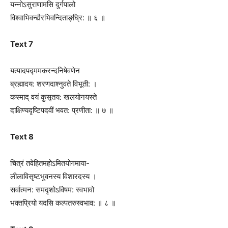
यन्नोऽसुराणामसि दुर्गपालो
विश्वाभिवन्द्यैरभिवन्दिताङ्‍‍घ्रि: ॥ ६ ॥
Text 7
यत्पादपद्ममकरन्दनिषेवणेन
ब्रह्मादय: शरणदाश्नुवते विभूती: ।
कस्माद् वयं कुसृतय: खलयोनयस्ते
दाक्षिण्यद‍ृष्टिपदवीं भवत: प्रणीता: ॥ ७ ॥
Text 8
चित्रं तवेहितमहोऽमितयोगमाया-
लीलाविसृष्टभुवनस्य विशारदस्य ।
सर्वात्मन: समद‍ृशोऽविषम: स्वभावो
भक्तप्रियो यदसि कल्पतरुस्वभाव: ॥ ८ ॥