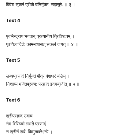
विवेश सुतलं प्रीतो बलिर्मुक्त: सहासुरै: ॥ ३ ॥
Text 4
एवमिन्द्राय भगवान् प्रत्यानीय त्रिविष्टपम् ।
पूरयित्वादिते: काममशासत् सकलं जगत् ॥ ४ ॥
Text 5
लब्धप्रसादं निर्मुक्तं पौत्रं वंशधरं बलिम् ।
निशाम्य भक्तिप्रवण: प्रह्लाद इदमब्रवीत् ॥ ५ ॥
Text 6
श्रीप्रह्लाद उवाच
नेमं विरिञ्चो लभते प्रसादं
न श्रीर्न शर्व: किमुतापरेऽन्ये ।