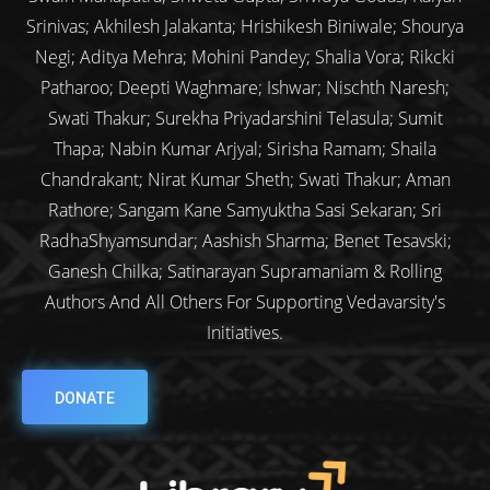
Srinivas; Akhilesh Jalakanta; Hrishikesh Biniwale; Shourya
Negi; Aditya Mehra; Mohini Pandey; Shalia Vora; Rikcki
Patharoo; Deepti Waghmare; Ishwar; Nischth Naresh;
Swati Thakur; Surekha Priyadarshini Telasula; Sumit
Thapa; Nabin Kumar Arjyal; Sirisha Ramam; Shaila
Chandrakant; Nirat Kumar Sheth; Swati Thakur; Aman
Rathore; Sangam Kane Samyuktha Sasi Sekaran; Sri
RadhaShyamsundar; Aashish Sharma; Benet Tesavski;
Ganesh Chilka; Satinarayan Supramaniam & Rolling
Authors And All Others For Supporting Vedavarsity's
Initiatives.
DONATE