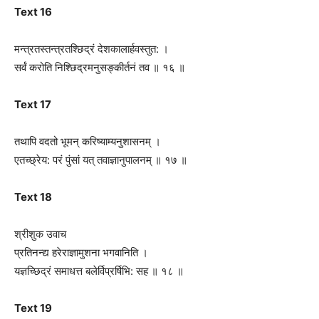
Text 16
मन्त्रतस्तन्त्रतश्छिद्रं देशकालार्हवस्तुत: ।
सर्वं करोति निश्छिद्रमनुसङ्कीर्तनं तव ॥ १६ ॥
Text 17
तथापि वदतो भूमन् करिष्याम्यनुशासनम् ।
एतच्छ्रेय: परं पुंसां यत् तवाज्ञानुपालनम् ॥ १७ ॥
Text 18
श्रीशुक उवाच
प्रतिनन्द्य हरेराज्ञामुशना भगवानिति ।
यज्ञच्छिद्रं समाधत्त बलेर्विप्रर्षिभि: सह ॥ १८ ॥
Text 19