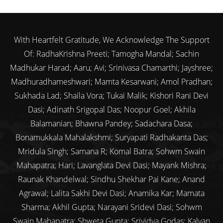
With Heartfelt Gratitude, We Acknowledge The Support
Of: RadhaKrishna Preeti; Tamogha Mandal; Sachin
Madhukar Harad; Aaru; Avi; Srinivasa Chamarthi; Jayshree;
Madhuradhameshwari; Mamta Kesarwani; Amol Pradhan;
Sukhada Lad; Shaila Vora; Tukai Malik; Kishori Rani Devi
Dasi; Adinath Srigopal Das; Noopur Goel; Akhila
Balamanian; Bhawna Pandey; Sadachara Dasa;
Bonamukkala Mahalakshmi; Suryapati Radhakanta Das;
Mridula Singh; Samana R; Komal Batra; Sohwm Swain
Mahapatra; Hari; Lavanglata Devi Dasi; Mayank Mishra;
Raunak Khandelwal; Sindhu Shekhar Pai Kane; Anand
Agrawal; Lalita Sakhi Devi Dasi; Anamika Kar; Mamata
Sharma; Akhil Gupta; Narayani Sridevi Dasi; Sohwm
Swain Mahapatra; Shweta Gupta; Srividya Godas; Kalyan