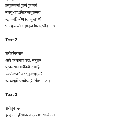
इत्युक्तवन्तं पुरुषं पुरातनं
महानुभावोऽखिलसाधुसम्मत: ।
बद्धाञ्जलिर्बाष्पकलाकुलेक्षणो
भक्त्युत्कलो गद्गदया गिराब्रवीत् ॥ १ ॥
Text 2
श्रीबलिरुवाच
अहो प्रणामाय कृत: समुद्यम:
प्रपन्नभक्तार्थविधौ समाहित: ।
यल्ल‍ोकपालैस्त्वदनुग्रहोऽमरै-
रलब्धपूर्वोऽपसदेऽसुरेऽर्पित: ॥ २ ॥
Text 3
श्रीशुक उवाच
इत्युक्त्वा हरिमानत्य ब्रह्माणं सभवं तत: ।