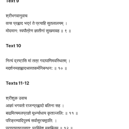
Text 9
श्रीभगवानुवाच
वत्स प्रह्लाद भद्रं ते प्रयाहि सुतलालयम् ।
मोदमान: स्वपौत्रेण ज्ञातीनां सुखमावह ॥ ९ ॥
Text 10
नित्यं द्रष्टासि मां तत्र गदापाणिमवस्थितम् ।
मद्दर्शनमहाह्लादध्वस्तकर्मनिबन्धन: ॥ १० ॥
Texts 11-12
श्रीशुक उवाच
आज्ञां भगवतो राजन्प्रह्लादो बलिना सह ।
बाढमित्यमलप्रज्ञो मूर्ध्‍न्याधाय कृताञ्जलि: ॥ ११ ॥
परिक्रम्यादिपुरुषं सर्वासुरचमूपति: ।
प्रणतस्तदनुज्ञात: प्रविवेश महाबिलम् ॥ १२ ॥