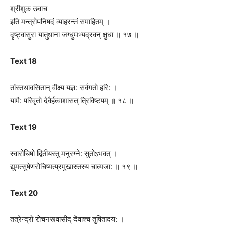
श्रीशुक उवाच
इति मन्त्रोपनिषदं व्याहरन्तं समाहितम् ।
द‍ृष्ट्वासुरा यातुधाना जग्धुमभ्यद्रवन् क्षुधा ॥ १७ ॥
Text 18
तांस्तथावसितान् वीक्ष्य यज्ञ: सर्वगतो हरि: ।
यामै: परिवृतो देवैर्हत्वाशासत् त्रिविष्टपम् ॥ १८ ॥
Text 19
स्वारोचिषो द्वितीयस्तु मनुरग्ने: सुतोऽभवत् ।
द्युमत्सुषेणरोचिष्मत्प्रमुखास्तस्य चात्मजा: ॥ १९ ॥
Text 20
तत्रेन्द्रो रोचनस्त्वासीद् देवाश्च तुषितादय: ।