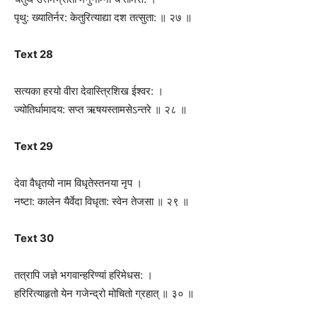
पृथु: ख्यातिर्नर: केतुरित्याद्या दश तत्सुता: ॥ २७ ॥
Text 28
सत्यका हरयो वीरा देवास्त्रिशिख ईश्वर: ।
ज्योतिर्धामादय: सप्त ऋषयस्तामसेऽन्तरे ॥ २८ ॥
Text 29
देवा वैधृतयो नाम विधृतेस्तनया नृप ।
नष्टा: कालेन यैर्वेदा विधृता: स्वेन तेजसा ॥ २९ ॥
Text 30
तत्रापि जज्ञे भगवान्हरिण्यां हरिमेधस: ।
हरिरित्याहृतो येन गजेन्द्रो मोचितो ग्रहात् ॥ ३० ॥