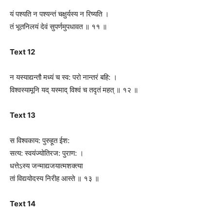
यं पश्यति न पश्यन्तं चक्षुर्यस्य न रिष्यति ।
तं भूतनिलयं देवं सुपर्णमुपधावत ॥ ११ ॥
Text 12
न यस्याद्यन्तौ मध्यं च स्व: परो नान्तरं बहि: ।
विश्वस्यामूनि यद् यस्माद् विश्वं च तद‍ृतं महत् ॥ १२ ॥
Text 13
स विश्वकाय: पुरुहूत ईश:
सत्य: स्वयंज्योतिरज: पुराण: ।
धत्तेऽस्य जन्माद्यजयात्मशक्त्या
तां विद्ययोदस्य निरीह आस्ते ॥ १३ ॥
Text 14