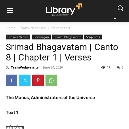
Home
Sanskrit Verses
Devanagari
Sanskrit Verses
Devanagari
Srimad Bhagavatam
Scriptures
Srimad Bhagavatam | Canto
8 | Chapter 1 | Verses
By
TeamVedavarsity
-
June 24, 2026
17
0
The Manus, Administrators of the Universe
Text 1
श्रीराजोवाच