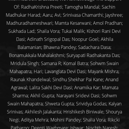
Of: RadhaKrishna Preeti; Tamogha Mandal; Sachin
Madhukar Harad; Aaru; Avi; Srinivasa Chamarthi; Jayshree;
Madhuradhameshwari; Mamta Kesarwani; Amol Pradhan;
Sukhada Lad; Shaila Vora; Tukai Malik; Kishori Rani Devi
Dasi; Adinath Srigopal Das; Noopur Goel; Akhila
Balamanian; Bhawna Pandey; Sadachara Dasa;
Bonamukkala Mahalakshmi; Suryapati Radhakanta Das;
Mridula Singh; Samana R; Komal Batra; Sohwm Swain
Mahapatra; Hari; Lavanglata Devi Dasi; Mayank Mishra;
Raunak Khandelwal; Sindhu Shekhar Pai Kane; Anand
Agrawal; Lalita Sakhi Devi Dasi; Anamika Kar; Mamata
Sharma; Akhil Gupta; Narayani Sridevi Dasi; Sohwm
Swain Mahapatra; Shweta Gupta; Srividya Godas; Kalyan
Srinivas; Akhilesh Jalakanta; Hrishikesh Biniwale; Shourya
Negi; Aditya Mehra; Mohini Pandey; Shalia Vora; Rikcki
Patharoo; Deepti Waghmare; Ishwar; Nischth Naresh;