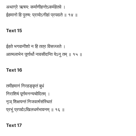
अथाग्रे ऋषय: कर्माणीहन्तेऽकर्महेतवे ।
ईहमानो हि पुरुष: प्रायोऽनीहां प्रपद्यते ॥ १४ ॥
Text 15
ईहते भगवानीशो न हि तत्र विसज्जते ।
आत्मलाभेन पूर्णार्थो नावसीदन्ति येऽनु तम् ॥ १५ ॥
Text 16
तमीहमानं निरहङ्‌कृतं बुधं
निराशिषं पूर्णमनन्यचोदितम् ।
नृञ् शिक्षयन्तं निजवर्त्मसंस्थितं
प्रभुं प्रपद्येऽखिलधर्मभावनम् ॥ १६ ॥
Text 17