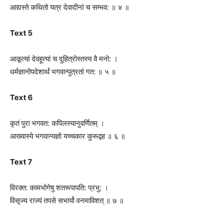
आद्यस्ते कथितो यत्र देवादीनां च सम्भव: ॥ ४ ॥
Text 5
आकूत्यां देवहूत्यां च दुहित्रोस्तस्य वै मनो: ।
धर्मज्ञानोपदेशार्थं भगवान्पुत्रतां गत: ॥ ५ ॥
Text 6
कृतं पुरा भगवत: कपिलस्यानुवर्णितम् ।
आख्यास्ये भगवान्यज्ञो यच्चकार कुरूद्वह ॥ ६ ॥
Text 7
विरक्त: कामभोगेषु शतरूपापति: प्रभु: ।
विसृज्य राज्यं तपसे सभार्यो वनमाविशत् ॥ ७ ॥