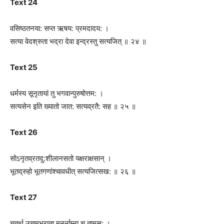
Text 24
वसिष्ठतनया: सप्त ऋषय: प्रमदादय: ।
सत्या वेदश्रुता भद्रा देवा इन्द्रस्तु सत्यजित् ॥ २४ ॥
Text 25
धर्मस्य सूनृतायां तु भगवान्पुरुषोत्तम: ।
सत्यसेन इति ख्यातो जात: सत्यव्रतै: सह ॥ २५ ॥
Text 26
सोऽनृतव्रतदु:शीलानसतो यक्षराक्षसान् ।
भूतद्रुहो भूतगणांश्चावधीत् सत्यजित्सख: ॥ २६ ॥
Text 27
चतुर्थ उत्तमभ्राता मनुर्नाम्ना च तामस: ।