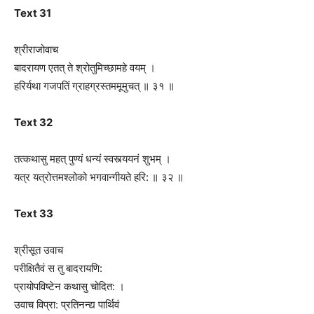
Text 31
श्रीराजोवाच
बादरायण एतत् ते श्रोतुमिच्छामहे वयम् ।
हरिर्यथा गजपतिं ग्राहग्रस्तममूमुचत् ॥ ३१ ॥
Text 32
तत्कथासु महत् पुण्यं धन्यं स्वस्त्ययनं शुभम् ।
यत्र यत्रोत्तमश्लोको भगवान्गीयते हरि: ॥ ३२ ॥
Text 33
श्रीसूत उवाच
परीक्षितैवं स तु बादरायणि:
प्रायोपविष्टेन कथासु चोदित: ।
उवाच विप्रा: प्रतिनन्द्य पार्थिवं