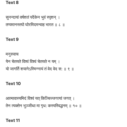
Text 8
सुनन्दायां वर्षशतं पदैकेन भुवं स्पृशन् ।
तप्यमानस्तपो घोरमिदमन्वाह भारत ॥ ८ ॥
Text 9
मनुरुवाच
येन चेतयते विश्वं विश्वं चेतयते न यम् ।
यो जागर्ति शयानेऽस्मिन्नायं तं वेद वेद स: ॥ ९ ॥
Text 10
आत्मावास्यमिदं विश्वं यत् किञ्चिज्ज‍गत्यां जगत् ।
तेन त्यक्तेन भुञ्जीथा मा गृध: कस्यस्विद्धनम् ॥ १० ॥
Text 11