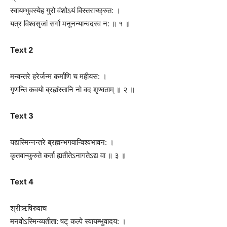
स्वायम्भुवस्येह गुरो वंशोऽयं विस्तराच्छ्रुत: ।
यत्र विश्वसृजां सर्गो मनूनन्यान्वदस्व न: ॥ १ ॥
Text 2
मन्वन्तरे हरेर्जन्म कर्माणि च महीयस: ।
गृणन्ति कवयो ब्रह्मंस्तानि नो वद श‍ृण्वताम् ॥ २ ॥
Text 3
यद्यस्मिन्नन्तरे ब्रह्मन्भगवान्विश्वभावन: ।
कृतवान्कुरुते कर्ता ह्यतीतेऽनागतेऽद्य वा ॥ ३ ॥
Text 4
श्रीऋषिरुवाच
मनवोऽस्मिन्व्यतीता: षट् कल्पे स्वायम्भुवादय: ।