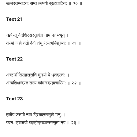
ऊर्जस्तम्भादय: सप्त ऋषयो ब्रह्मवादिन: ॥ २० ॥
Text 21
ऋषेस्तु वेदशिरसस्तुषिता नाम पत्‍न्यभूत् ।
तस्यां जज्ञे ततो देवो विभुरित्यभिविश्रुत: ॥ २१ ॥
Text 22
अष्टाशीतिसहस्राणि मुनयो ये धृतव्रता: ।
अन्वशिक्षन्व्रतं तस्य कौमारब्रह्मचारिण: ॥ २२ ॥
Text 23
तृतीय उत्तमो नाम प्रियव्रतसुतो मनु: ।
पवन: सृञ्जयो यज्ञहोत्राद्यास्तत्सुता नृप ॥ २३ ॥