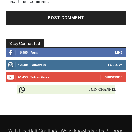
next time I comment.
Stay Connected
16,985
Fans
LIKE
12,500
Followers
FOLLOW
61,453
Subscribers
SUBSCRIBE
JOIN CHANNEL
With Heartfelt Gratitude, We Acknowledge The Support