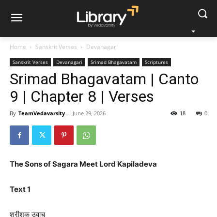
Home
Sanskrit Verses
Devanagari
Sanskrit Verses
Devanagari
Srimad Bhagavatam
Scriptures
Srimad Bhagavatam | Canto
9 | Chapter 8 | Verses
By
TeamVedavarsity
-
June 29, 2026
18
0
The Sons of Sagara Meet Lord Kapiladeva
Text 1
श्रीशुक उवाच