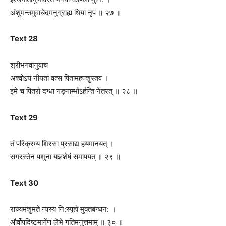
अंशुमन्तमुवाचेदमनुग्राह्य धिया नृप ॥ २७ ॥
Text 28
श्रीभगवानुवाच
अश्वोऽयं नीयतां वत्स पितामहपशुस्तव ।
इमे च पितरो दग्धा गङ्गाम्भोऽर्हन्ति नेतरत् ॥ २८ ॥
Text 29
तं परिक्रम्य शिरसा प्रसाद्य हयमानयत् ।
सगरस्तेन पशुना यज्ञशेषं समापयत् ॥ २९ ॥
Text 30
राज्यमंशुमते न्यस्य नि:स्पृहो मुक्तबन्धन: ।
और्वोपदिष्टमार्गेण लेभे गतिमनुत्तमाम् ॥ ३० ॥