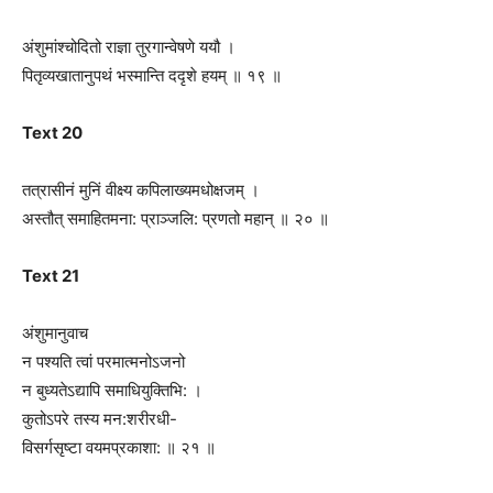
अंशुमांश्चोदितो राज्ञा तुरगान्वेषणे ययौ ।
पितृव्यखातानुपथं भस्मान्ति दद‍ृशे हयम् ॥ १९ ॥
Text 20
तत्रासीनं मुनिं वीक्ष्य कपिलाख्यमधोक्षजम् ।
अस्तौत् समाहितमना: प्राञ्जलि: प्रणतो महान् ॥ २० ॥
Text 21
अंशुमानुवाच
न पश्यति त्वां परमात्मनोऽजनो
न बुध्यतेऽद्यापि समाधियुक्तिभि: ।
कुतोऽपरे तस्य मन:शरीरधी-
विसर्गसृष्टा वयमप्रकाशा: ॥ २१ ॥