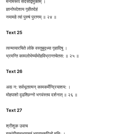
मनामरूपं सदसद्विमुक्तम् ।
ज्ञानोपदेशाय गृहीतदेहं
नमामहे त्वां पुरुषं पुराणम् ॥ २४ ॥
Text 25
त्वन्मायारचिते लोके वस्तुबुद्ध्या गृहादिषु ।
भ्रमन्ति कामलोभेर्ष्यामोहविभ्रान्तचेतस: ॥ २५ ॥
Text 26
अद्य न: सर्वभूतात्मन् कामकर्मेन्द्रियाशय: ।
मोहपाशो द‍ृढश्छिन्नो भगवंस्तव दर्शनात् ॥ २६ ॥
Text 27
श्रीशुक उवाच
इत्थंगीतानुभावस्तं भगवान्कपिलो मुनि: ।