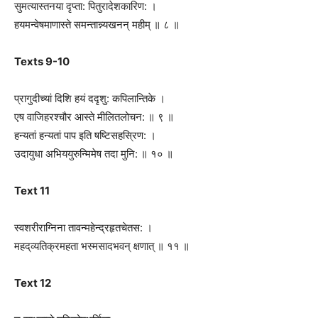
सुमत्यास्तनया द‍ृप्ता: पितुरादेशकारिण: ।
हयमन्वेषमाणास्ते समन्तान्न्यखनन् महीम् ॥ ८ ॥
Texts 9-10
प्रागुदीच्यां दिशि हयं दद‍ृशु: कपिलान्तिके ।
एष वाजिहरश्चौर आस्ते मीलितलोचन: ॥ ९ ॥
हन्यतां हन्यतां पाप इति षष्टिसहस्रिण: ।
उदायुधा अभिययुरुन्मिमेष तदा मुनि: ॥ १० ॥
Text 11
स्वशरीराग्निना तावन्महेन्द्रहृतचेतस: ।
महद्‌व्य‌तिक्रमहता भस्मसादभवन् क्षणात् ॥ ११ ॥
Text 12