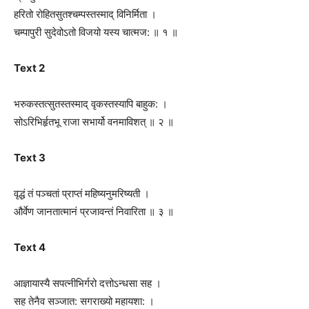
हरितो रोहितसुतश्चम्पस्तस्माद् विनिर्मिता ।
चम्पापुरी सुदेवोऽतो विजयो यस्य चात्मज: ॥ १ ॥
Text 2
भरुकस्तत्सुतस्तस्माद् वृकस्तस्यापि बाहुक: ।
सोऽरिभिर्हृतभू राजा सभार्यो वनमाविशत् ॥ २ ॥
Text 3
वृद्धं तं पञ्चतां प्राप्तं महिष्यनुमरिष्यती ।
और्वेण जानतात्मानं प्रजावन्तं निवारिता ॥ ३ ॥
Text 4
आज्ञायास्यै सपत्नीभिर्गरो दत्तोऽन्धसा सह ।
सह तेनैव सञ्जात: सगराख्यो महायशा: ।