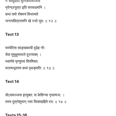
न साधुवादो मुनिकोपभर्जिता
नृपेन्द्रपुत्रा इति सत्त्वधामनि ।
कथं तमो रोषमयं विभाव्यते
जगत्पवित्रात्मनि खे रजो भुव: ॥ १२ ॥
Text 13
यस्येरिता साङ्ख्यमयी द‍ृढेह नौ-
र्यया मुमुक्षुस्तरते दुरत्ययम् ।
भवार्णवं मृत्युपथं विपश्चित:
परात्मभूतस्य कथं पृथङ्‌मति: ॥ १३ ॥
Text 14
योऽसमञ्जस इत्युक्त: स केशिन्या नृपात्मज: ।
तस्य पुत्रोशुमान् नाम पितामहहिते रत: ॥ १४ ॥
Texts 15-16