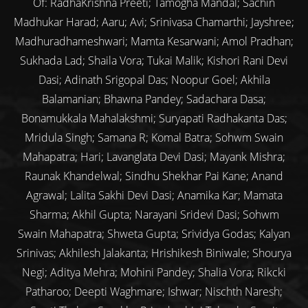
Of: RadhaKrishna Preeti; Tamogha Mandal; Sachin
Madhukar Harad; Aaru; Avi; Srinivasa Chamarthi; Jayshree;
Madhuradhameshwari; Mamta Kesarwani; Amol Pradhan;
Sukhada Lad; Shaila Vora; Tukai Malik; Kishori Rani Devi
Dasi; Adinath Srigopal Das; Noopur Goel; Akhila
Balamanian; Bhawna Pandey; Sadachara Dasa;
Bonamukkala Mahalakshmi; Suryapati Radhakanta Das;
Mridula Singh; Samana R; Komal Batra; Sohwm Swain
Mahapatra; Hari; Lavanglata Devi Dasi; Mayank Mishra;
Raunak Khandelwal; Sindhu Shekhar Pai Kane; Anand
Agrawal; Lalita Sakhi Devi Dasi; Anamika Kar; Mamata
Sharma; Akhil Gupta; Narayani Sridevi Dasi; Sohwm
Swain Mahapatra; Shweta Gupta; Srividya Godas; Kalyan
Srinivas; Akhilesh Jalakanta; Hrishikesh Biniwale; Shourya
Negi; Aditya Mehra; Mohini Pandey; Shalia Vora; Rikcki
Patharoo; Deepti Waghmare; Ishwar; Nischth Naresh;