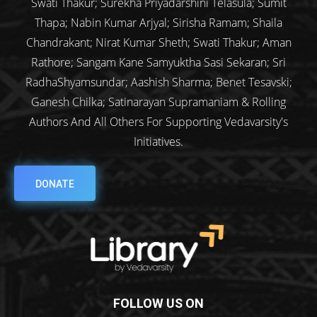
Swati Thakur; Surekha Priyadarshini Telasula; Sumit
Thapa; Nabin Kumar Arjyal; Sirisha Ramam; Shaila
Chandrakant; Nirat Kumar Sheth; Swati Thakur; Aman
Rathore; Sangam Kane Samyuktha Sasi Sekaran; Sri
RadhaShyamsundar; Aashish Sharma; Benet Tesavski;
Ganesh Chilka; Satinarayan Supramaniam & Rolling
Authors And All Others For Supporting Vedavarsity's
Initiatives.
DONATE
FOLLOW US ON