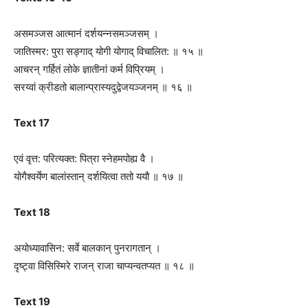
असमञ्जस आत्मानं दर्शयन्नसमञ्जसम् ।
जातिस्मर: पुरा सङ्गाद् योगी योगाद् विचालित: ॥ १५ ॥
आचरन् गर्हितं लोके ज्ञातीनां कर्म विप्रियम् ।
सरय्वां क्रीडतो बालान्प्रास्यदुद्वेजयञ्जनम् ॥ १६ ॥
Text 17
एवं वृत्त: परित्यक्त: पित्रा स्‍नेहमपोह्य वै ।
योगैश्वर्येण बालांस्तान् दर्शयित्वा ततो ययौ ॥ १७ ॥
Text 18
अयोध्यावासिन: सर्वे बालकान् पुनरागतान् ।
द‍ृष्ट्वा विसिस्मिरे राजन् राजा चाप्यन्वतप्यत ॥ १८ ॥
Text 19