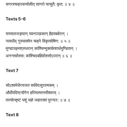
सगरश्चक्रवर्त्यासीत् सागरो यत्सुतै: कृत: ॥ ४ ॥
Texts 5-6
यस्तालजङ्घान् यवनाञ्छकान् हैहयबर्बरान् ।
नावधीद् गुरुवाक्येन चक्रे विकृतवेषिण: ॥ ५ ॥
मुण्डाञ्छ्मश्रुधरान् कांश्चिन्मुक्तकेशार्धमुण्डितान् ।
अनन्तर्वासस: कांश्चिदबहिर्वाससोऽपरान् ॥ ६ ॥
Text 7
सोऽश्वमेधैरयजत सर्ववेदसुरात्मकम् ।
और्वोपदिष्टयोगेन हरिमात्मानमीश्वरम् ।
तस्योत्सृष्टं पशुं यज्ञे जहाराश्वं पुरन्दर: ॥ ७ ॥
Text 8