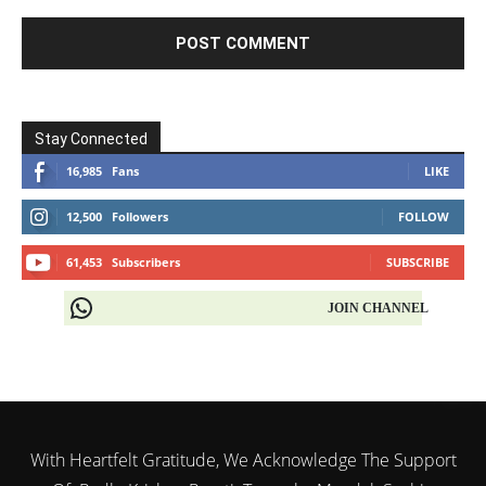
Stay Connected
16,985
Fans
LIKE
12,500
Followers
FOLLOW
61,453
Subscribers
SUBSCRIBE
JOIN CHANNEL
With Heartfelt Gratitude, We Acknowledge The Support