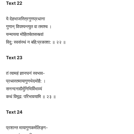
Text 22
ये देहभाजस्त्रिगुणप्रधाना
गुणान् विपश्यन्त्युत वा तमश्च ।
यन्मायया मोहितचेतसस्त्वां
विदु: स्वसंस्थं न बहि:प्रकाशा: ॥ २२ ॥
Text 23
तं त्वामहं ज्ञानघनं स्वभाव-
प्रध्वस्तमायागुणभेदमोहै: ।
सनन्दनाद्यैर्मुनिभिर्विभाव्यं
कथं विमूढ: परिभावयामि ॥ २३ ॥
Text 24
प्रशान्त मायागुणकर्मलिङ्ग-